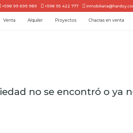
+598 99 699 989
+598 95 422 777
inmobiliaria@hardoy.c
Venta
Alquiler
Proyectos
Chacras en venta
iedad no se encontró o ya no