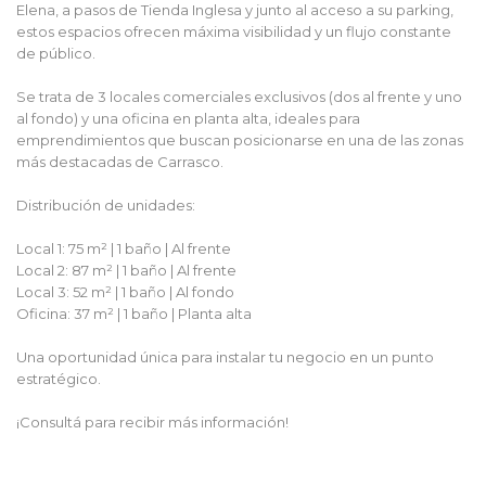
Elena, a pasos de Tienda Inglesa y junto al acceso a su parking,
estos espacios ofrecen máxima visibilidad y un flujo constante
de público.
Se trata de 3 locales comerciales exclusivos (dos al frente y uno
al fondo) y una oficina en planta alta, ideales para
emprendimientos que buscan posicionarse en una de las zonas
más destacadas de Carrasco.
Distribución de unidades:
Local 1: 75 m² | 1 baño | Al frente
Local 2: 87 m² | 1 baño | Al frente
Local 3: 52 m² | 1 baño | Al fondo
Oficina: 37 m² | 1 baño | Planta alta
Una oportunidad única para instalar tu negocio en un punto
estratégico.
¡Consultá para recibir más información!