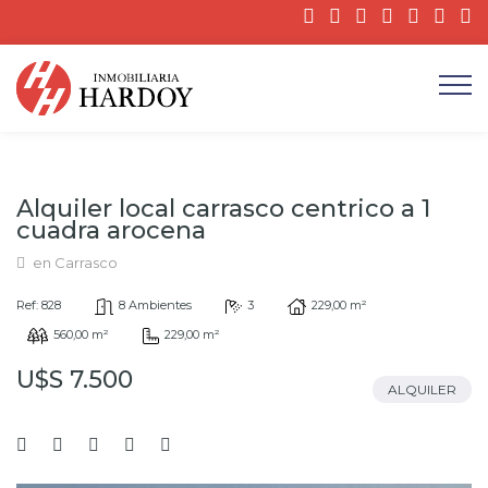
Alquiler local carrasco centrico a 1
cuadra arocena
en Carrasco
Ref: 828
8 Ambientes
3
229,00 m²
560,00 m²
229,00 m²
U$S 7.500
ALQUILER